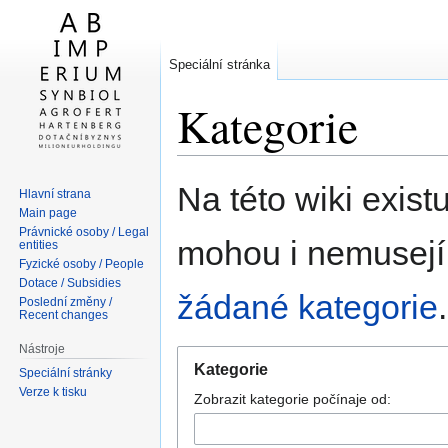
Speciální stránka
Kategorie
Skočit
Skočit
Na této wiki existu
Hlavní strana
na
na
Main page
navigaci
vyhledávání
Právnické osoby / Legal
mohou i nemusejí 
entities
Fyzické osoby / People
Dotace / Subsidies
žádané kategorie
.
Poslední změny /
Recent changes
Nástroje
Kategorie
Speciální stránky
Verze k tisku
Zobrazit kategorie počínaje od: