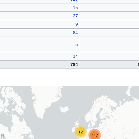
15
27
9
84
5
34
784