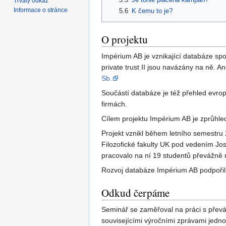
Trvalý odkaz
Informace o stránce
5.6
K čemu to je?
O projektu
Impérium AB je vznikající databáze spo
private trust II jsou navázány na ně. 
Sb.
Součástí databáze je též přehled evrops
firmách.
Cílem projektu Impérium AB je zprůhled
Projekt vznikl během letního semestru
Filozofické fakulty UK pod vedením Jos
pracovalo na ní 19 studentů převážně
Rozvoj databáze Impérium AB podpoři
Odkud čerpáme
Seminář se zaměřoval na práci s převážn
souvisejícími výročními zprávami jednot