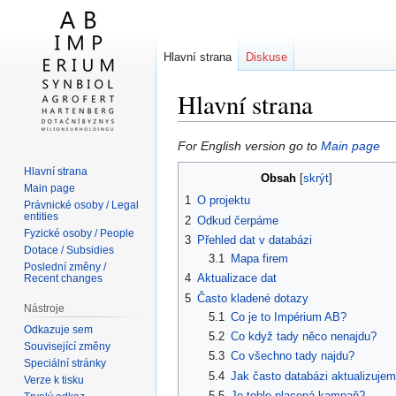
Hlavní strana
Diskuse
Hlavní strana
Skočit
Skočit
For English version go to
Main page
na
na
Hlavní strana
Obsah
navigaci
vyhledávání
Main page
1
O projektu
Právnické osoby / Legal
entities
2
Odkud čerpáme
Fyzické osoby / People
3
Přehled dat v databázi
Dotace / Subsidies
3.1
Mapa firem
Poslední změny /
4
Aktualizace dat
Recent changes
5
Často kladené dotazy
Nástroje
5.1
Co je to Impérium AB?
Odkazuje sem
5.2
Co když tady něco nenajdu?
Související změny
5.3
Co všechno tady najdu?
Speciální stránky
5.4
Jak často databázi aktualizuje
Verze k tisku
5.5
Je tohle placená kampaň?