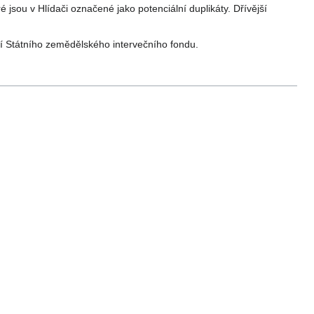
 jsou v Hlídači označené jako potenciální duplikáty. Dřívější
cí Státního zemědělského intervečního fondu.