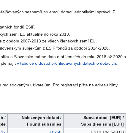
veřejňovaných seznamů příjemců dotací jednotlivými správci. Z
tatních fondů ESIF.
ských zemí EU aktuálně do roku 2013.
ně z období 2007-2013 ze všech členských zemí EU.
 slovenským subjektům z ESIF fondů za období 2014-2020.
bliku a Slovensko máme data o příjemcích do roku 2018 až 2020 s
jde najít
v tabulce o dosud prohledávaných datech o dotacích
.
 registrovaným uživatelům. Pro registraci pište na adresu Niny
b /
Nalezených dotací /
Suma dotací [EUR] /
ple
Found subsidies
Subsidies sum [EUR]
92
10268
1 219 184 549,00