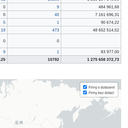
0
9
484 961,68
0
40
7 161 696,31
5
1
90 674,22
19
473
48 652 514,52
0
0
9
1
83 977,00
125
10792
1 275 658 372,73