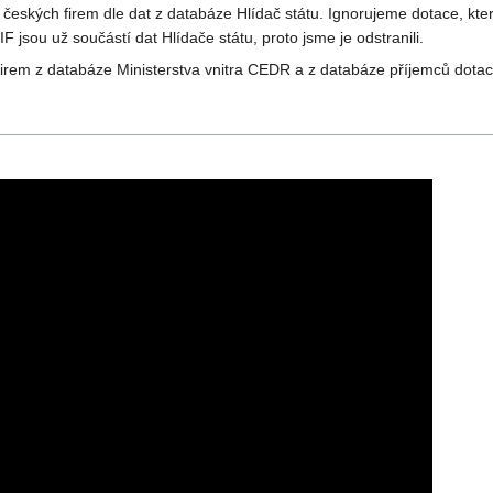
eských firem dle dat z databáze Hlídač státu. Ignorujeme dotace, které
jsou už součástí dat Hlídače státu, proto jsme je odstranili.
 firem z databáze Ministerstva vnitra CEDR a z databáze příjemců dota