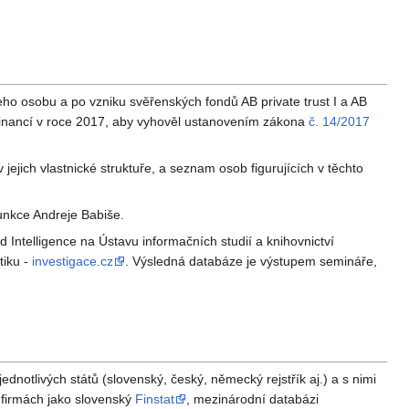
jeho osobu a po vzniku svěřenských fondů AB private trust I a AB
tr financí v roce 2017, aby vyhověl ustanovením zákona
č. 14/2017
jejich vlastnické struktuře, a seznam osob figurujících v těchto
unkce Andreje Babiše.
Intelligence na Ústavu informačních studií a knihovnictví
tiku -
investigace.cz
. Výsledná databáze je výstupem semináře,
dnotlivých států (slovenský, český, německý rejstřík aj.) a s nimi
o firmách jako slovenský
Finstat
, mezinárodní databázi