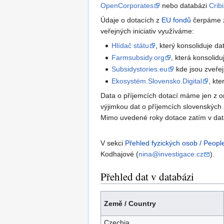
OpenCorporates
nebo databázi
Cribi
Údaje o dotacích z
EU fondů
čerpáme z 
veřejných iniciativ využíváme:
Hlídač státu
, který konsoliduje d
Farmsubsidy.org
, která konsoli
Subsidystories.eu
kde jsou zveře
Ekosystém.Slovensko.Digital
, kt
Data o příjemcích dotací máme jen z 
výjimkou dat o příjemcích slovenských 
Mimo uvedené roky dotace zatím v dat
V sekci
Přehled fyzických osob / Peopl
Kodhajové (
nina@investigace.cz
).
Přehled dat v databázi
Země / Country
Czechia