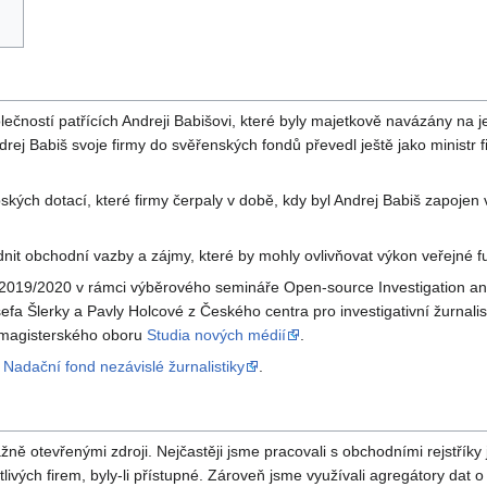
lečností patřících Andreji Babišovi, které byly majetkově navázány na 
Andrej Babiš svoje firmy do svěřenských fondů převedl ještě jako minis
kých dotací, které firmy čerpaly v době, kdy byl Andrej Babiš zapojen v 
nit obchodní vazby a zájmy, které by mohly ovlivňovat výkon veřejné f
 2019/2020 v rámci výběrového semináře Open-source Investigation and 
efa Šlerky a Pavly Holcové z Českého centra pro investigativní žurnalis
 magisterského oboru
Studia nových médií
.
l
Nadační fond nezávislé žurnalistiky
.
ě otevřenými zdroji. Nejčastěji jsme pracovali s obchodními rejstříky je
livých firem, byly-li přístupné. Zároveň jsme využívali agregátory dat 