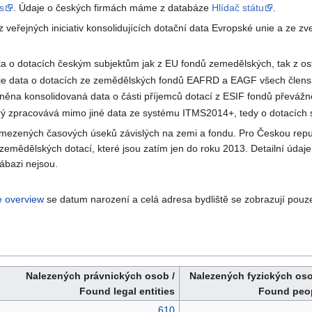
s
. Údaje o českých firmách máme z databáze
Hlídač státu
.
veřejných iniciativ konsolidujících dotační data Evropské unie a ze z
ata o dotacích českým subjektům jak z EU fondů zemedělských, tak z os
duje data o dotacích ze zemědělských fondů EAFRD a EAGF všech člen
jněna konsolidovaná data o části příjemců dotací z ESIF fondů převáž
erý zpracovává mimo jiné data ze systému ITMS2014+, tedy o dotacích
omezených časových úseků závislých na zemi a fondu. Pro Českou repu
zemědělských dotací, které jsou zatím jen do roku 2013. Detailní údaje 
ábazi nejsou.
e overview
se datum narození a celá adresa bydliště se zobrazují pouze
Nalezených právnických osob /
Nalezených fyzických oso
Found legal entities
Found peo
610