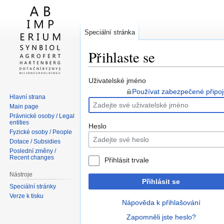
Speciální stránka
Přihlaste se
Skočit
Skočit
Uživatelské jméno
na
na
Používat zabezpečené připoj
Hlavní strana
navigaci
vyhledávání
Main page
Právnické osoby / Legal
entities
Heslo
Fyzické osoby / People
Dotace / Subsidies
Poslední změny /
Recent changes
Přihlásit trvale
Nástroje
Přihlásit se
Speciální stránky
Verze k tisku
Nápověda k přihlašování
Zapomněli jste heslo?