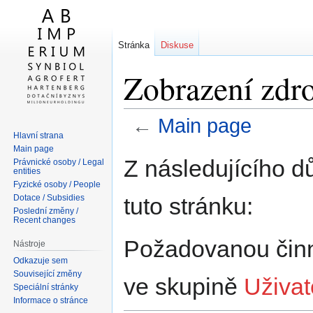
Stránka
Diskuse
Zobrazení zdro
←
Main page
Hlavní strana
Main page
Skočit
Skočit
Z následujícího d
Právnické osoby / Legal
na
na
entities
Fyzické osoby / People
navigaci
vyhledávání
tuto stránku:
Dotace / Subsidies
Poslední změny /
Recent changes
Požadovanou činno
Nástroje
Odkazuje sem
Související změny
ve skupině
Uživat
Speciální stránky
Informace o stránce