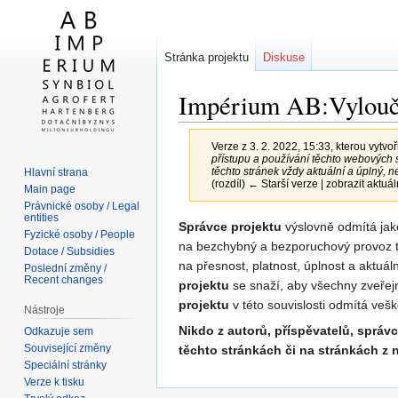
Stránka projektu
Diskuse
Impérium AB:Vylouče
Verze z 3. 2. 2022, 15:33, kterou vytvoř
přístupu a používání těchto webových s
těchto stránek vždy aktuální a úplný, 
Hlavní strana
(rozdíl) ← Starší verze | zobrazit aktuál
Main page
Právnické osoby / Legal
entities
Skočit
Skočit
Správce projektu
výslovně odmítá jak
Fyzické osoby / People
na
na
na bezchybný a bezporuchový provoz t
Dotace / Subsidies
navigaci
vyhledávání
na přesnost, platnost, úplnost a aktuá
Poslední změny /
Recent changes
projektu
se snaží, aby všechny zveřejn
projektu
v této souvislosti odmítá ve
Nástroje
Nikdo z autorů, příspěvatelů, sprá
Odkazuje sem
Související změny
těchto stránkách či na stránkách z
Speciální stránky
Verze k tisku