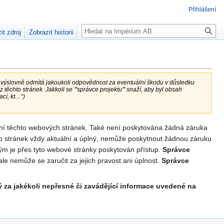
Přihlášení
Hledat
it zdroj
Zobrazit historii
''' výslovně odmítá jakoukoli odpovědnost za eventuální škodu v důsledku
hto stránek. Jakkoli se '''správce projektu''' snaží, aby byl obsah
ací, kt…“)
ání těchto webových stránek. Také není poskytována žádná záruka
o stránek vždy aktuální a úplný, nemůže poskytnout žádnou záruku
rým je přes tyto webové stránky poskytován přístup.
Správce
e nemůže se zaručit za jejich pravost ani úplnost.
Správce
 za jakékoli nepřesné či zavádějící informace uvedené na