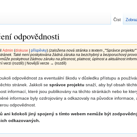
Číst
Zobraz
ní odpovědnosti
il
Admin
(
diskuse
|
příspěvky
)
(založena nová stránka s textem „'''Správce projektu
tránek. Také není poskytována žádná záruka na bezchybný a bezporuchový provoz těc
nemůže poskytnout žádnou záruku na přesnost, platnost, úplnost a aktuálnost inform
ní verzi (rozdíl) | Novější verze → (rozdíl)
oukoli odpovědnost za eventuální škodu v důsledku přístupu a použív
ěchto stránek. Jakkoli se
správce projektu
snaží, aby byl obsah těcht
lnost informací, které jsou publikovány na těchto stránkách nebo ke kte
ěné informace byly ozdrojovány a odkazovaly na původce informace, al
škerou odpovědnost.
vců ani kdokoli jiný spojený s tímto webem nemůže být zodpovědný
 nich odkazovaných.