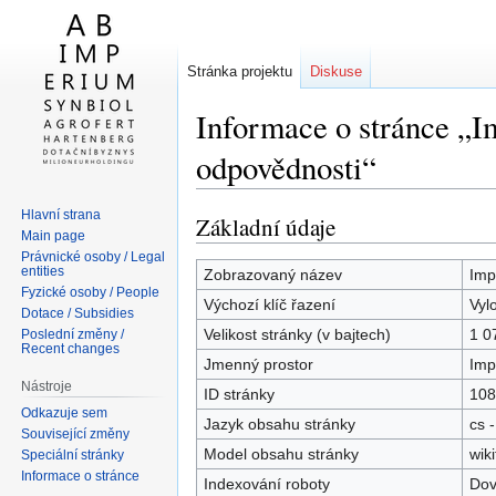
Stránka projektu
Diskuse
Informace o stránce „
odpovědnosti“
Hlavní strana
Základní údaje
Skočit
Skočit
Main page
na
na
Právnické osoby / Legal
entities
navigaci
vyhledávání
Zobrazovaný název
Imp
Fyzické osoby / People
Výchozí klíč řazení
Vyl
Dotace / Subsidies
Velikost stránky (v bajtech)
1 0
Poslední změny /
Recent changes
Jmenný prostor
Imp
Nástroje
ID stránky
108
Odkazuje sem
Jazyk obsahu stránky
cs -
Související změny
Model obsahu stránky
wiki
Speciální stránky
Informace o stránce
Indexování roboty
Dov