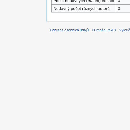
Počet nedávných (90 dní) editací
0
Nedávný počet různých autorů
0
Ochrana osobních údajů
O Impérium AB
Vylouč